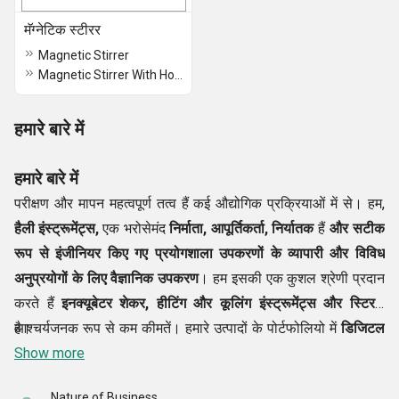
मॅग्नेटिक स्टीरर
Magnetic Stirrer
Magnetic Stirrer With Hot Plate
हमारे बारे में
हमारे बारे में
परीक्षण और मापन महत्वपूर्ण तत्व हैं कई औद्योगिक प्रक्रियाओं में से। हम,
हैली इंस्ट्रूमेंट्स,
एक भरोसेमंद
निर्माता, आपूर्तिकर्ता, निर्यातक
हैं
और सटीक
रूप से
इंजीनियर किए गए प्रयोगशाला उपकरणों के व्यापारी
और
विविध
अनुप्रयोगों के लिए वैज्ञानिक उपकरण
। हम इसकी एक कुशल श्रेणी प्रदान
करते हैं
इनक्यूबेटर शेकर
, हीटिंग और कूलिंग इंस्ट्रूमेंट्स और स्टिरर्स
आश्चर्यजनक रूप से कम कीमतें। हमारे उत्पादों के पोर्टफोलियो में
है।
डिजिटल
पीएच मीटर, रोटरी इनक्यूबेटर शेकर, यूवी कैबिनेट शामिल हैं, लीक टेस्ट
Show more
उपकरण, ओवन, वैक्यूम ओवन, बीओडी इनक्यूबेटर, ऑर्बिटल शेकर, और कई
Nature of Business