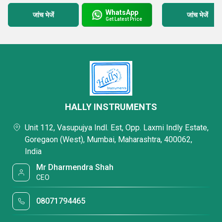
WhatsApp
जांच भेजें
जांच भेजें
Get Latest Price
HALLY INSTRUMENTS
Unit 112, Vasupujya Indl. Est, Opp. Laxmi Indly Estate,
Goregaon (West), Mumbai, Maharashtra, 400062,
India
Mr Dharmendra Shah
CEO
08071794465